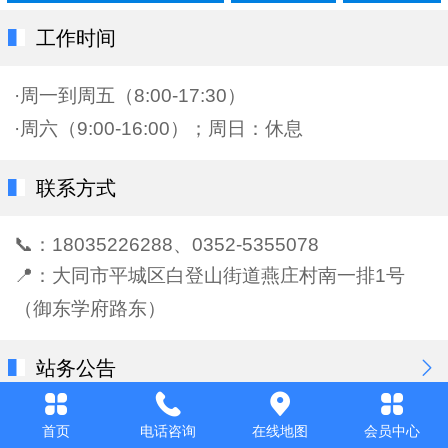
工作时间
·周一到周五（8:00-17:30）
·周六（9:00-16:00）；
周日：休息
联系方式
📞：18035226288、0352-5355078
📍：大同市平城区白登山街道燕庄村南一排1号
（御东学府路东）
站务公告
大同东城检车 2026年端午节放
首页
电话咨询
在线地图
会员中心